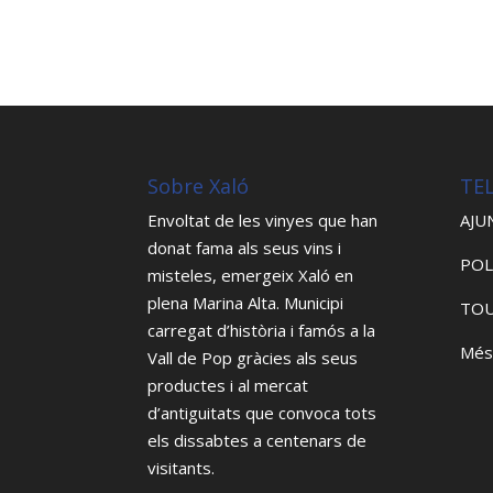
Sobre Xaló
TE
Envoltat de les vinyes que han
AJU
donat fama als seus vins i
POL
misteles, emergeix Xaló en
plena Marina Alta. Municipi
TOU
carregat d’història i famós a la
Més
Vall de Pop gràcies als seus
productes i al mercat
d’antiguitats que convoca tots
els dissabtes a centenars de
visitants.