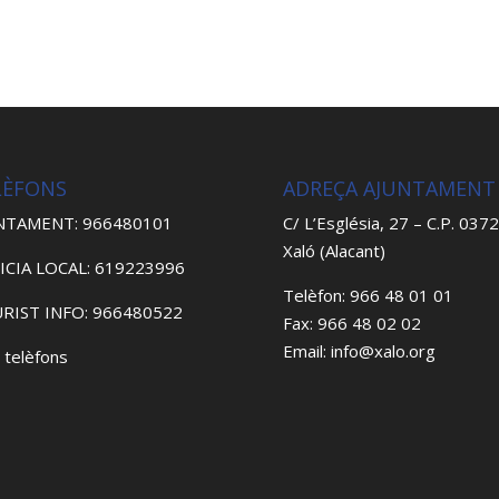
LÈFONS
ADREÇA AJUNTAMENT
NTAMENT: 966480101
C/ L’Església, 27 – C.P. 037
Xaló (Alacant)
ICIA LOCAL: 619223996
Telèfon: 966 48 01 01
RIST INFO: 966480522
Fax: 966 48 02 02
Email: info@xalo.org
 telèfons