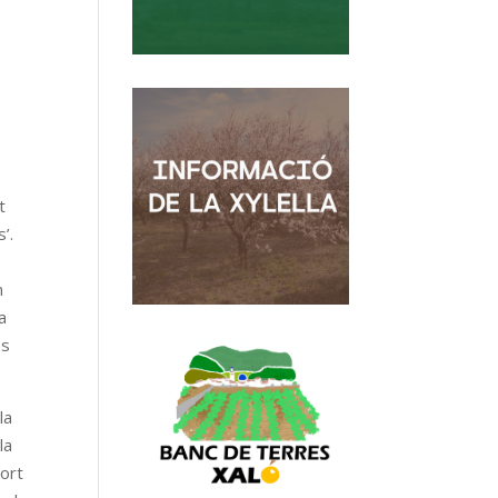
t
’.
n
a
és
la
la
port