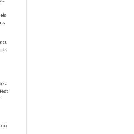
rup
 els
los
onat
oncs
be a
ifest
st
cció
,