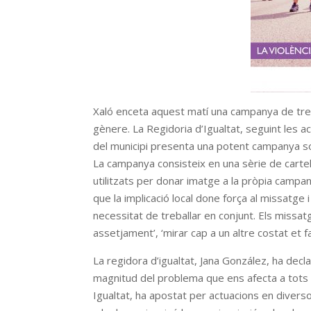
Xaló enceta aquest matí una campanya de tres
gènere. La Regidoria d’Igualtat, seguint les ac
del municipi presenta una potent campanya sota
La campanya consisteix en una sèrie de carte
utilitzats per donar imatge a la pròpia campa
que la implicació local done força al missatge i
necessitat de treballar en conjunt. Els missatg
assetjament’, ‘mirar cap a un altre costat et fa c
La regidora d’igualtat, Jana González, ha decla
magnitud del problema que ens afecta a tots i 
Igualtat, ha apostat per actuacions en diver