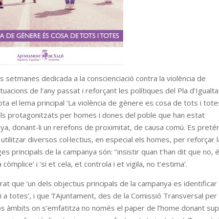
 setmanes dedicada a la conscienciació contra la violència de
tuacions de l’any passat i reforçant les polítiques del Pla d’Igualta
 el lema principal ‘La violència de gènere es cosa de tots i totes
lls protagonitzats per homes i dones del poble que han estat
nya, donant-li un rerefons de proximitat, de causa comú. Es preté
 utilitzar diversos col·lectius, en especial els homes, per reforçar l
es principals de la campanya són: ‘’insistir quan t’han dit que no, 
òmplice’ i ‘si et cela, et controla i et vigila, no t’estima’.
rat que ‘un dels objectius principals de la campanya es identificar 
a totes’, i que ‘l’Ajuntament, des de la Comissió Transversal per 
sos àmbits on s’emfatitza no només el paper de l’home donant su