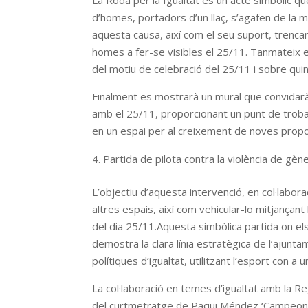
La Roda per la Igualtat es un acte simbòlic que
d’homes, portadors d’un llaç, s’agafen de la m
aquesta causa, així com el seu suport, trencan
homes a fer-se visibles el 25/11. Tanmateix es
del motiu de celebració del 25/11 i sobre qui
Finalment es mostrarà un mural que convidarà 
amb el 25/11, proporcionant un punt de trob
en un espai per al creixement de noves propos
Partida de pilota contra la violència de gèn
L’objectiu d’aquesta intervenció, en col·labor
altres espais, així com vehicular-lo mitjançant
del dia 25/11.Aquesta simbòlica partida on els 
demostra la clara línia estratègica de l’ajunta
polítiques d’igualtat, utilitzant l’esport con a
La col·laboració en temes d’igualtat amb la R
del curtmetratge de Paqui Méndez ‘Campeonas I