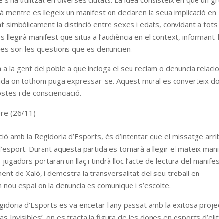
 s’ha utilitzat en diverses ciutats. La idea consisteix en que un g
à mentre es llegeix un manifest on declaren la seua implicació en
t simbòlicament la distinció entre sexes i edats, convidant a tots
 llegirà manifest que situa a l’audiència en el context, informant-
nes son les qüestions que es denuncien.
a la gent del poble a que incloga el seu reclam o denuncia relaci
ada on tothom puga expressar-se. Aquest mural es converteix d
tes i de conscienciació.
ere (26/11)
ació amb la Regidoria d’Esports, és d’intentar que el missatge arri
 l’esport. Durant aquesta partida es tornarà a llegir el mateix man
jugadors portaran un llaç i tindrà lloc l’acte de lectura del manife
ment de Xaló, i demostra la transversalitat del seu treball en
 un nou espai on la denuncia es comunique i s’escolte.
egidoria d’Esports es va encetar l’any passat amb la exitosa proje
nvisibles’, on es tracta la figura de les dones en esports d’elit