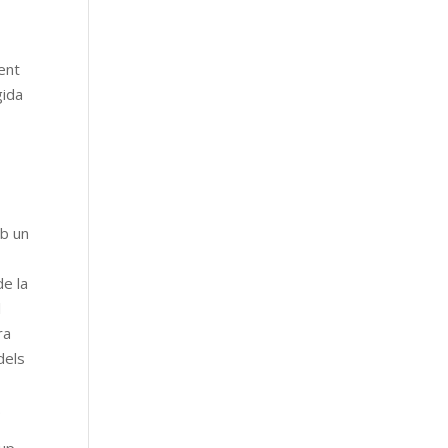
ent
gida
mb un
de la
l
ra
dels
.