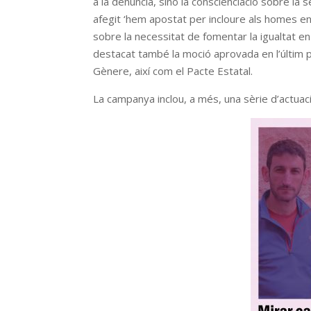
a la denuncia, sinó la conscienciació sobre la 
afegit ‘hem apostat per incloure als homes en
sobre la necessitat de fomentar la igualtat en 
destacat també la moció aprovada en l’últim pl
Gènere, així com el Pacte Estatal.
La campanya inclou, a més, una sèrie d’actua