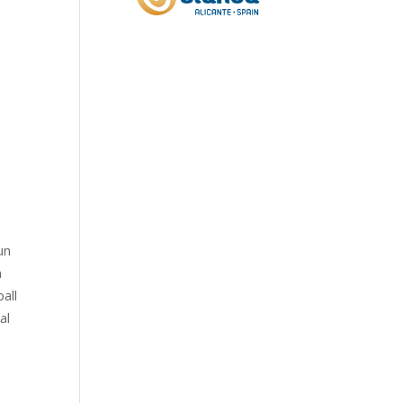
un
n
all
al