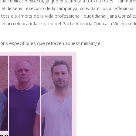
seua implicació directa, ja que ens afecta a tots i a totes’. Tanmate
 el disseny i execució de la campanya, convidant-los a reflexionar
tots els àmbits de la vida professional i quotidiana’. Jana Gonzále
enari celebrant la creació del Pacte Valencià Contra la Violència d
cions específiques que reforcen aquest missatge: