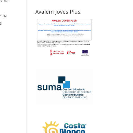
ix ha
Avalem Joves Plus
z ha
e