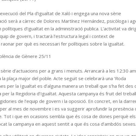
’execució del Pla d’igualtat de Xaló i engega una nova sèrie
mació serà a càrrec de Dolores Martínez Hernández, psicòloga i ag
olítiques d’igualtat en la administració publica. L’activitat va diri
quip de govern, i tractarà l’estructura legal i context de
a raonar per què es necessari fer polítiques sobre la igualtat.
Violència de Gènere 25/11
sèrie d’actuacions per a grans i menuts. Arrancarà a les 12:30 a
la plaça major del poble. Acte seguit se celebrarà una ‘Roda
s per la Igualtat es d’alguna manera un treball que s’ha fet des 
er la Regidoria d’Igualtat. Aquesta campanya és fruit del trebal
dories de l’equip de govern i la oposició. En concret, en la darre
 per al mes de novembre i es va suggerir aprofundir la presència 
ere. Tot i que en ocasions sembla que és cosa de dones perquè els
nfocat la campanya en aquest sentit a que és cosa d’ambdós sexes