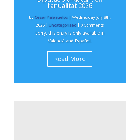
l’anualitat 2026
by
Cesar Palazuelos
|
Wednesday July 8th,
2026
|
Uncategorized
| 0 Comments
Sorry, this entry is only available in
Valencià and Español.
Read More