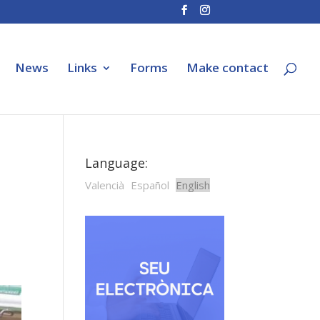
News
Links
Forms
Make contact
Language:
Valencià
Español
English