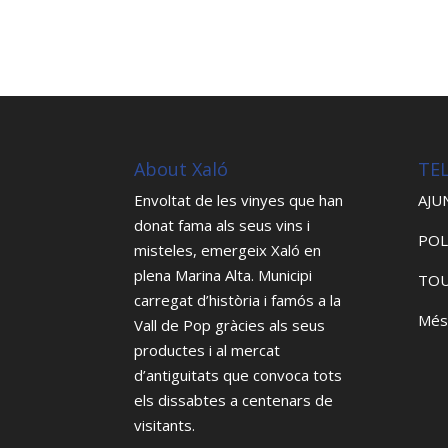
About Xaló
TE
Envoltat de les vinyes que han
AJU
donat fama als seus vins i
POL
misteles, emergeix Xaló en
plena Marina Alta. Municipi
TOU
carregat d’història i famós a la
Més
Vall de Pop gràcies als seus
productes i al mercat
d’antiguitats que convoca tots
els dissabtes a centenars de
visitants.