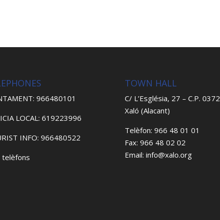
LEPHONES
TOWN HALL
NTAMENT: 966480101
C/ L’Església, 27 – C.P. 037
Xaló (Alacant)
ICIA LOCAL: 619223996
Telèfon: 966 48 01 01
RIST INFO: 966480522
Fax: 966 48 02 02
Email: info@xalo.org
 telèfons