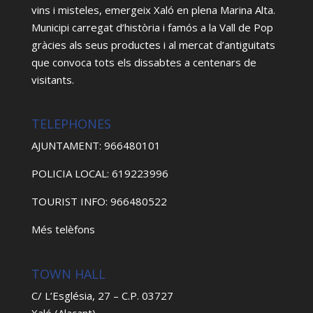
vins i misteles, emergeix Xaló en plena Marina Alta.
Municipi carregat d’història i famós a la Vall de Pop
gràcies als seus productes i al mercat d’antiguitats
que convoca tots els dissabtes a centenars de
visitants.
TELEPHONES
AJUNTAMENT: 966480101
POLICIA LOCAL: 619223996
TOURIST INFO: 966480522
Més telèfons
TOWN HALL
C/ L’Església, 27 – C.P. 03727
Xaló (Alacant)