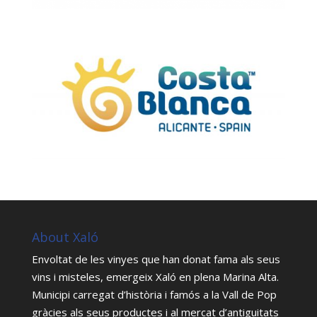
About Xaló
Envoltat de les vinyes que han donat fama als seus
vins i misteles, emergeix Xaló en plena Marina Alta.
Municipi carregat d’història i famós a la Vall de Pop
gràcies als seus productes i al mercat d’antiguitats