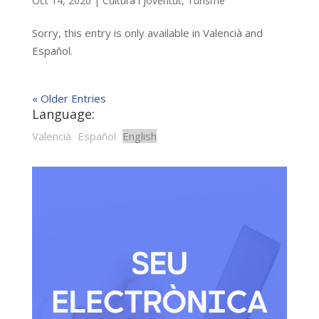
Oct 14, 2020
|
Cultura i joventut
,
Turisme
Sorry, this entry is only available in Valencià and
Español.
« Older Entries
Language:
Valencià
Español
English