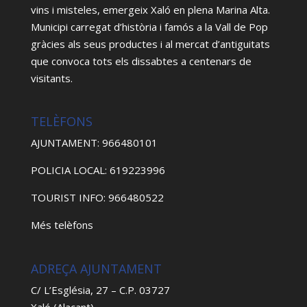
vins i misteles, emergeix Xaló en plena Marina Alta.
Municipi carregat d’història i famós a la Vall de Pop
gràcies als seus productes i al mercat d’antiguitats
que convoca tots els dissabtes a centenars de
visitants.
TELÈFONS
AJUNTAMENT: 966480101
POLICIA LOCAL: 619223996
TOURIST INFO: 966480522
Més telèfons
ADREÇA AJUNTAMENT
C/ L’Església, 27 – C.P. 03727
Xaló (Alacant)