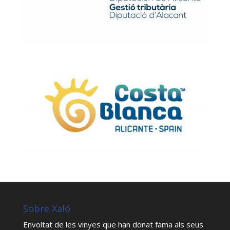
Sobre Xaló
Envoltat de les vinyes que han donat fama als seus