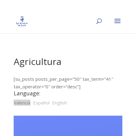
Agricultura
[su_posts posts_per_page=”50″ tax_term=”41″
tax_operator=”0″ order=”desc”]
Language:
Valencià
Español
English