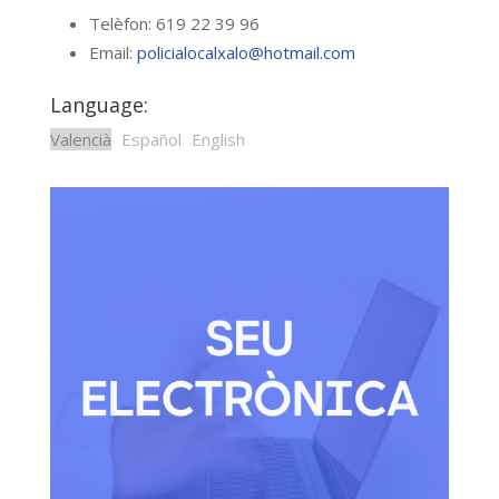
Telèfon: 619 22 39 96
Email:
policialocalxalo@hotmail.com
Language:
Valencià
Español
English