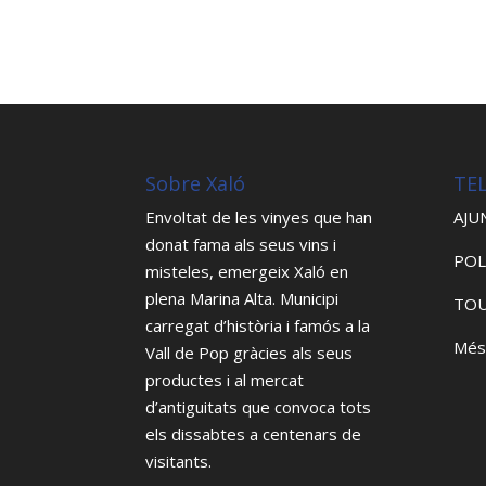
Sobre Xaló
TE
Envoltat de les vinyes que han
AJU
donat fama als seus vins i
POL
misteles, emergeix Xaló en
plena Marina Alta. Municipi
TOU
carregat d’història i famós a la
Més
Vall de Pop gràcies als seus
productes i al mercat
d’antiguitats que convoca tots
els dissabtes a centenars de
visitants.