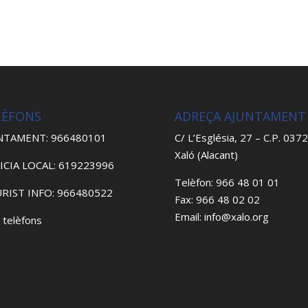
LÈFONS
ADREÇA AJUNTAMENT
NTAMENT: 966480101
C/ L’Església, 27 – C.P. 037
Xaló (Alacant)
ICIA LOCAL: 619223996
Telèfon: 966 48 01 01
RIST INFO: 966480522
Fax: 966 48 02 02
Email: info@xalo.org
 telèfons