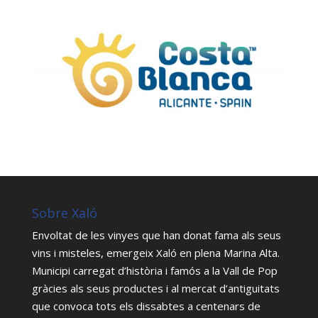
Sobre Xaló
Envoltat de les vinyes que han donat fama als seus
vins i misteles, emergeix Xaló en plena Marina Alta.
Municipi carregat d’història i famós a la Vall de Pop
gràcies als seus productes i al mercat d’antiguitats
que convoca tots els dissabtes a centenars de