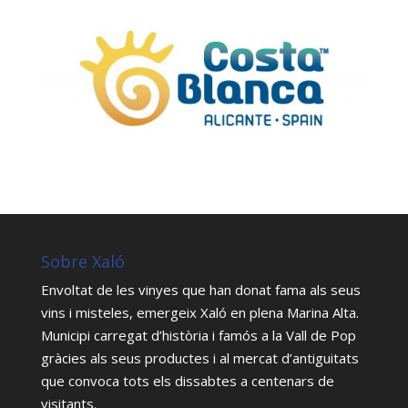
Sobre Xaló
Envoltat de les vinyes que han donat fama als seus
vins i misteles, emergeix Xaló en plena Marina Alta.
Municipi carregat d’història i famós a la Vall de Pop
gràcies als seus productes i al mercat d’antiguitats
que convoca tots els dissabtes a centenars de
visitants.