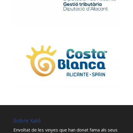
Sobre Xaló
Envoltat de les vinyes que han donat fama als seus