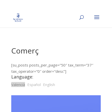
Comerç
[su_posts posts_per_page=”50″ tax_term=”37″
tax_operator=”0″ order=”desc”]
Language:
Valencià
Español
English