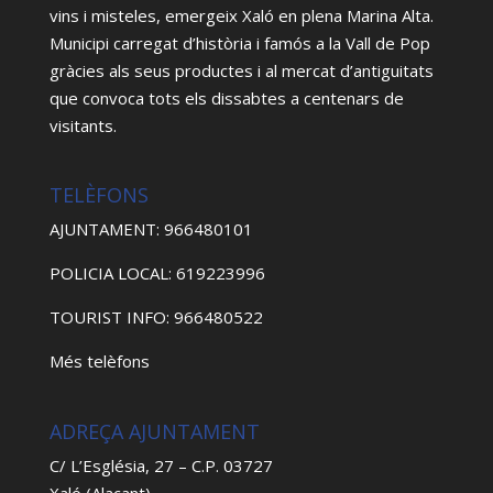
vins i misteles, emergeix Xaló en plena Marina Alta.
Municipi carregat d’història i famós a la Vall de Pop
gràcies als seus productes i al mercat d’antiguitats
que convoca tots els dissabtes a centenars de
visitants.
TELÈFONS
AJUNTAMENT: 966480101
POLICIA LOCAL: 619223996
TOURIST INFO: 966480522
Més telèfons
ADREÇA AJUNTAMENT
C/ L’Església, 27 – C.P. 03727
Xaló (Alacant)