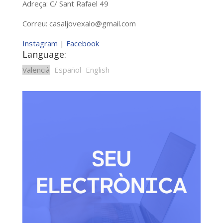
Adreça: C/ Sant Rafael 49
Correu:
casaljovexalo@gmail.com
Instagram
|
Facebook
Language:
Valencià
Español
English