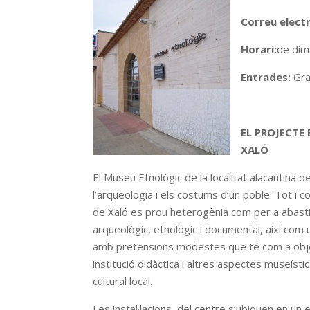
Correu electr
Horari:
de dim
Entrades:
Gra
EL PROJECTE 
XALÓ
El Museu Etnològic de la localitat alacantina d
l’arqueologia i els costums d’un poble. Tot i c
de Xaló es prou heterogènia com per a abastir 
arqueològic, etnològic i documental, així com 
amb pretensions modestes que té com a obje
institució didàctica i altres aspectes museísti
cultural local.
Les instal·lacions del centre s’ubiquen en un