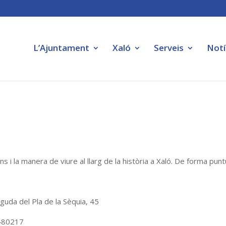
L’Ajuntament
Xaló
Serveis
Notí
 i la manera de viure al llarg de la història a Xaló. De forma punt
guda del Pla de la Sèquia, 45
480217