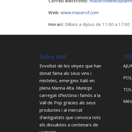
Correu electrònic:
maserofwineclub@ho
Web:
www.maserof.com
Horari:
Dilluns a dijous de 11:00 a 17:00
Sobre Xaló
TE
Envoltat de les vinyes que han
AJU
donat fama als seus vins i
POL
misteles, emergeix Xaló en
plena Marina Alta. Municipi
TOU
carregat d’història i famós a la
Més
Vall de Pop gràcies als seus
productes i al mercat
d’antiguitats que convoca tots
els dissabtes a centenars de
visitants.