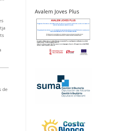
Avalem Joves Plus
es
tja
rts
a
s de