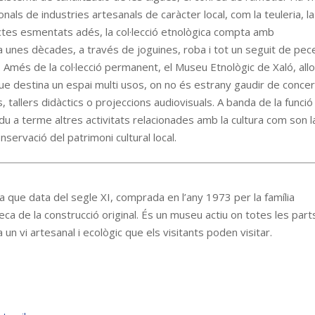
ls de industries artesanals de caràcter local, com la teuleria, la
ectes esmentats adés, la col·lecció etnològica compta amb
a unes dècades, a través de joguines, roba i tot un seguit de pec
. Amés de la col·lecció permanent, el Museu Etnològic de Xaló, allo
ue destina un espai multi usos, on no és estrany gaudir de conce
 tallers didàctics o projeccions audiovisuals. A banda de la funció
u a terme altres activitats relacionades amb la cultura com son l
nservació del patrimoni cultural local.
 que data del segle XI, comprada en l’any 1973 per la família
ca de la construcció original. És un museu actiu on totes les part
a un vi artesanal i ecològic que els visitants poden visitar.