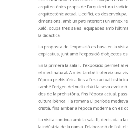
arquitectònics propis de l’arquitectura tradi
arquitectònic actual. L’edifici, es desenvolup
dimensions, amb un pati interior; i un annex r
Xaló, ocupa tres sales, equipades amb l’últim
la didàctica.
La proposta de l’exposició es basa en la visita 
explicatius, junt amb l’exposició d’objectes es
En la primera la sala I, l’exposició permet al v
el medi natural. A més també li ofereix una vi
l’època prehistòrica fins a l’era actual històri
també l’origen del nucli urbà i la seva evoluci
des de la prehistòria, fins l’època actual, pa
cultura ibèrica, i la romana El període medie
cristià, fins arribar a l’època moderna on es 
La visita continua amb la sala II, dedicada a la
la indústria de la pansa, l’elaboració de l’oli, 