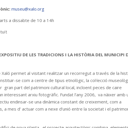
ònic:
museu@xalo.org
arts a dissabte de 10 a 14h
tuït
EXPOSITIU DE LES TRADICIONS I LA HISTÒRIA DEL MUNICIPI 
e Xaló permet al visitant realitzar un recorregut a través de la hist
onstituir-se com a centre de tipus etnològic, la col·lecció museològ
gran part del patrimoni cultural local, incloent peces de caire
un interessant arxiu fotogràfic. Fundat l’any 2006, va nàixer amb
ctiu endinsar-se una dinàmica constant de creixement, com a
cs, a mes d’ actuar com a nexe d’unió entre la societat i el patrimo
 edifici de nova planta, el projecte arquitectònic combina element