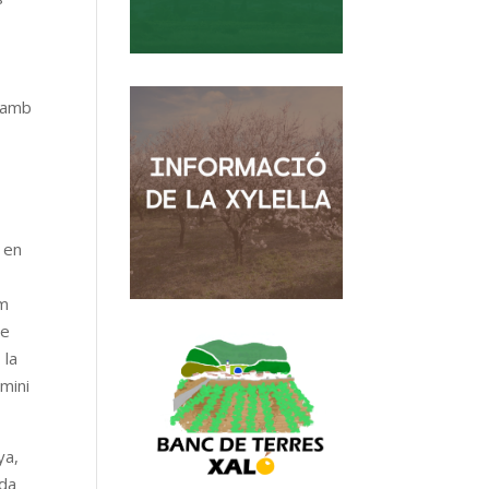
e
a amb
m en
om
ge
 la
mini
ya,
ida