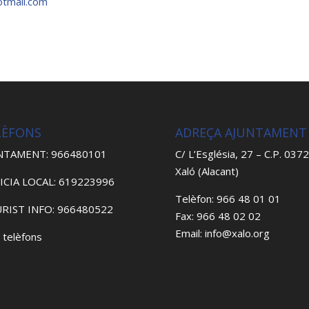
tmail.com
LÈFONS
ADREÇA AJUNTAMENT
NTAMENT: 966480101
C/ L’Església, 27 – C.P. 037
Xaló (Alacant)
ICIA LOCAL: 619223996
Telèfon: 966 48 01 01
RIST INFO: 966480522
Fax: 966 48 02 02
Email: info@xalo.org
 telèfons