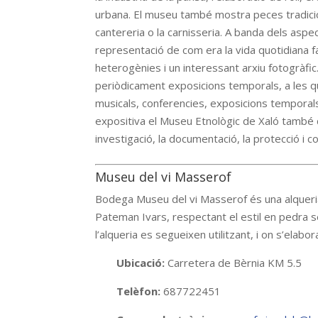
urbana. El museu també mostra peces tradiciona
cantereria o la carnisseria. A banda dels asp
representació de com era la vida quotidiana f
heterogènies i un interessant arxiu fotogràfic
periòdicament exposicions temporals, a les q
musicals, conferencies, exposicions temporals,
expositiva el Museu Etnològic de Xaló també d
investigació, la documentació, la protecció i co
Museu del vi Masserof
Bodega Museu del vi Masserof és una alqueria
Pateman Ivars, respectant el estil en pedra se
l’alqueria es segueixen utilitzant, i on s’elabor
Ubicació:
Carretera de Bèrnia KM 5.5
Telèfon:
687722451