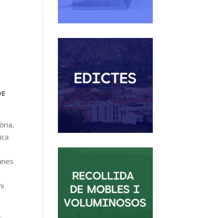
DE
òria,
ica
 unes
ni
s