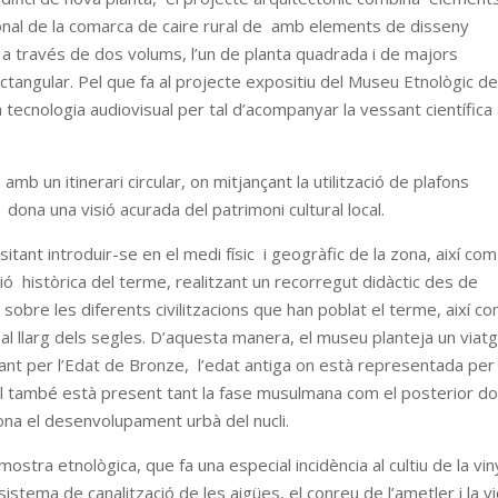
cional de la comarca de caire rural de amb elements de disseny
a, a través de dos volums, l’un de planta quadrada i de majors
ectangular. Pel que fa al projecte expositiu del Museu Etnològic d
a tecnologia audiovisual per tal d’acompanyar la vessant científic
amb un itinerari circular, on mitjançant la utilització de plafons
 dona una visió acurada del patrimoni cultural local.
isitant introduir-se en el medi físic i geogràfic de la zona, així co
sió històrica del terme, realitzant un recorregut didàctic des de
ca sobre les diferents civilitzacions que han poblat el terme, així c
ó al llarg dels segles. D’aquesta manera, el museu planteja un viat
ssant per l’Edat de Bronze, l’edat antiga on està representada per
val també està present tant la fase musulmana com el posterior do
dona el desenvolupament urbà del nucli.
 mostra etnològica, que fa una especial incidència al cultiu de la vin
el sistema de canalització de les aigües, el conreu de l’ametler i la v