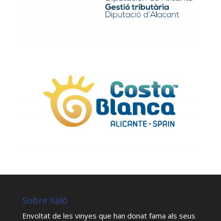
Sobre Xaló
Envoltat de les vinyes que han donat fama als seus