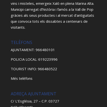
vins i misteles, emergeix Xaló en plena Marina Alta.
Municipi carregat d’història i famós a la Vall de Pop
gràcies als seus productes i al mercat d’antiguitats
que convoca tots els dissabtes a centenars de
visitants.
TELÈFONS
AJUNTAMENT: 966480101
POLICIA LOCAL: 619223996
TOURIST INFO: 966480522
Més telèfons
ADREÇA AJUNTAMENT
C/ L’Església, 27 – C.P. 03727
Xaló (Alacant)