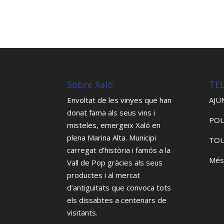
Sobre Xaló
TE
Envoltat de les vinyes que han
AJU
donat fama als seus vins i
POL
misteles, emergeix Xaló en
plena Marina Alta. Municipi
TOU
carregat d’història i famós a la
Més
Vall de Pop gràcies als seus
productes i al mercat
d’antiguitats que convoca tots
els dissabtes a centenars de
visitants.