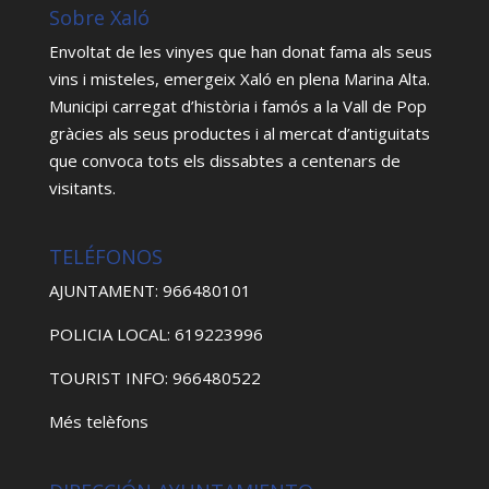
Sobre Xaló
Envoltat de les vinyes que han donat fama als seus
vins i misteles, emergeix Xaló en plena Marina Alta.
Municipi carregat d’història i famós a la Vall de Pop
gràcies als seus productes i al mercat d’antiguitats
que convoca tots els dissabtes a centenars de
visitants.
TELÉFONOS
AJUNTAMENT: 966480101
POLICIA LOCAL: 619223996
TOURIST INFO: 966480522
Més telèfons