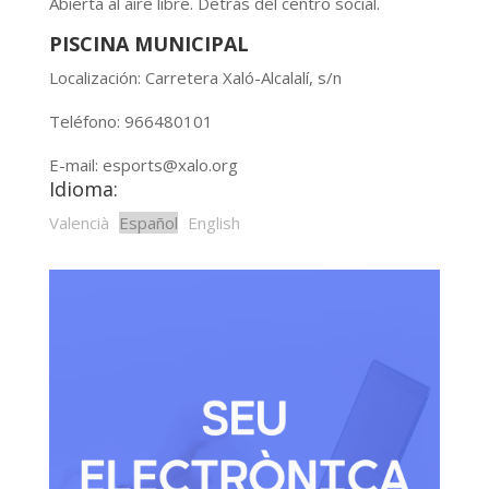
Abierta al aire libre. Detrás del centro social.
PISCINA MUNICIPAL
Localización: Carretera Xaló-Alcalalí, s/n
Teléfono: 966480101
E-mail: esports@xalo.org
Idioma:
Valencià
Español
English