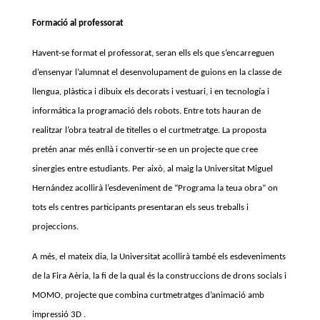
Formació al professorat
Havent-se format el professorat, seran ells els que s’encarreguen
d’ensenyar l’alumnat el desenvolupament de guions en la classe de
llengua, plàstica i dibuix els decorats i vestuari, i en tecnología i
informática la programació dels robots. Entre tots hauran de
realitzar l’obra teatral de titelles o el curtmetratge. La proposta
pretén anar més enllà i convertir-se en un projecte que cree
sinergies entre estudiants. Per això, al maig la Universitat Miguel
Hernández acollirà l’esdeveniment de “Programa la teua obra” on
tots els centres participants presentaran els seus treballs i
projeccions.
A més, el mateix dia, la Universitat acollirà també els esdeveniments
de la Fira Aèria, la fi de
la qual és la construccions de drons socials i
MOMO, projecte que combina curtmetratges
d’animació amb
impressió 3D .