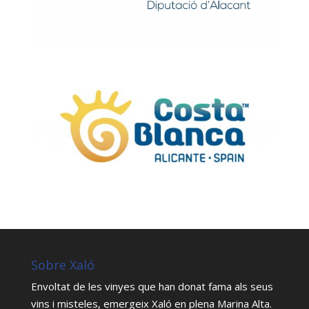
Sobre Xaló
Envoltat de les vinyes que han donat fama als seus
vins i misteles, emergeix Xaló en plena Marina Alta.