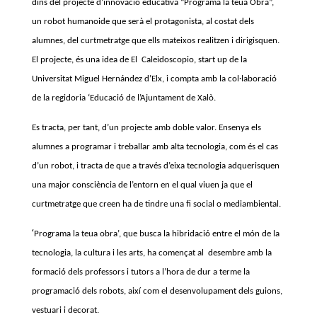
dins del projecte d’innovació educativa “Programa la teua Obra”,
un robot humanoide que serà el protagonista, al costat dels
alumnes, del curtmetratge que ells mateixos realitzen i dirigisquen.
El projecte, és una idea de El Caleidoscopio, start up de la
Universitat Miguel Hernández d’Elx, i compta amb la col·laboració
de la regidoria ‘Educació de l’Ajuntament de Xalò.
Es tracta, per tant, d’un projecte amb doble valor. Ensenya els
alumnes a programar i treballar amb alta tecnologia, com és el cas
d’un robot, i tracta de que a través d’eixa tecnologia adquerisquen
una major consciència de l’entorn en el qual viuen ja que el
curtmetratge que creen ha de tindre una fi social o mediambiental.
‘
Programa la teua obra’, que busca la hibridació entre el món de la
tecnologia, la cultura i les arts, ha començat al desembre amb la
formació dels professors i tutors a l’hora de dur a terme la
programació dels robots, així com el desenvolupament dels guions,
vestuari i decorat.