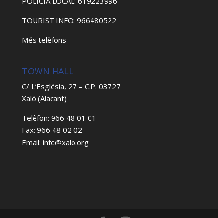
POLICIA LOCAL: 619223996
TOURIST INFO: 966480522
Més telèfons
TOWN HALL
C/ L’Església, 27 – C.P. 03727
Xaló (Alacant)
Telèfon: 966 48 01 01
Fax: 966 48 02 02
Email: info@xalo.org