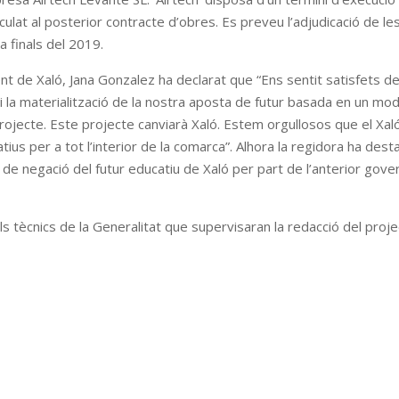
ulat al posterior contracte d’obres. Es preveu l’adjudicació de le
 a finals del 2019.
ent de Xaló, Jana Gonzalez ha declarat que “Ens sentit satisfets d
i la materialització de la nostra aposta de futur basada en un mod
rojecte. Este projecte canviarà Xaló. Estem orgullosos que el Xal
ius per a tot l’interior de la comarca”. Alhora la regidora ha dest
e negació del futur educatiu de Xaló per part de l’anterior gove
els tècnics de la Generalitat que supervisaran la redacció del proje