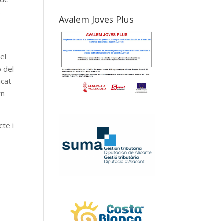
s
Avalem Joves Plus
e
el
ó del
acat
rn
cte i