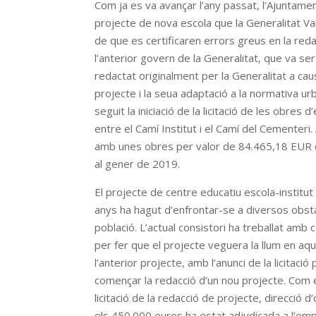
Com ja es va avançar l’any passat, l’Ajuntament
projecte de nova escola que la Generalitat Va
de que es certificaren errors greus en la re
l’anterior govern de la Generalitat, que va ser 
redactat originalment per la Generalitat a ca
projecte i la seua adaptació a la normativa ur
seguit la iniciació de la licitació de les obre
entre el Camí Institut i el Camí del Cementeri
amb unes obres per valor de 84.465,18 EUR q
al gener de 2019.
El projecte de centre educatiu escola-institut
anys ha hagut d’enfrontar-se a diversos obsta
població. L’actual consistori ha treballat amb c
per fer que el projecte veguera la llum en aq
l’anterior projecte, amb l’anunci de la licitaci
començar la redacció d’un nou projecte. Com
licitació de la redacció de projecte, direcció d
els 450.000 euros ha estat adjudicada a l’emp