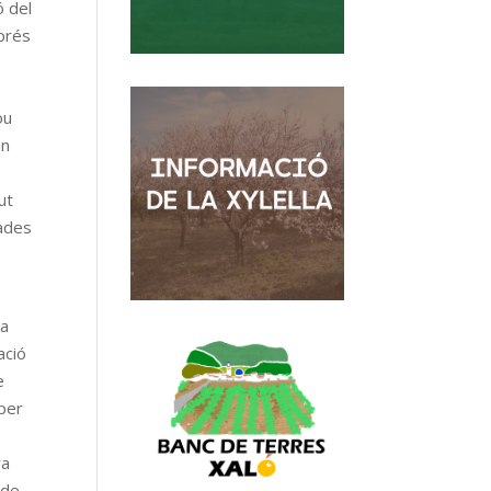
ó del
sprés
ou
an
ut
bades
la
ació
e
 per
ra
 de