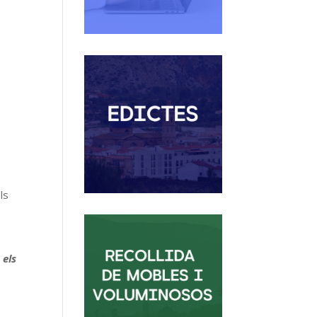
ls
 els