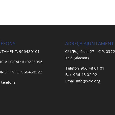
LÈFONS
ADREÇA AJUNTAMENT
NTAMENT: 966480101
C/ L’Església, 27 – C.P. 037
Xaló (Alacant)
ICIA LOCAL: 619223996
Telèfon: 966 48 01 01
RIST INFO: 966480522
Fax: 966 48 02 02
Email: info@xalo.org
 telèfons