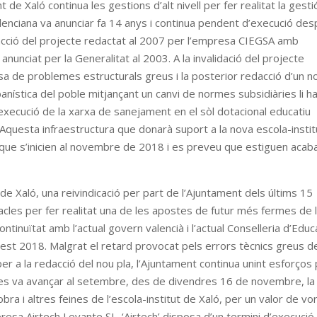
 de Xaló continua les gestions d’alt nivell per fer realitat la gesti
lenciana va anunciar fa 14 anys i continua pendent d’execució de
dacció del projecte redactat al 2007 per l’empresa CIEGSA amb
anunciat per la Generalitat al 2003. A la invalidació del projecte
usa de problemes estructurals greus i la posterior redacció d’un n
banística del poble mitjançant un canvi de normes subsidiàries li h
s d’execució de la xarxa de sanejament en el sòl dotacional educatiu
. Aquesta infraestructura que donarà suport a la nova escola-instit
ue s’inicien al novembre de 2018 i es preveu que estiguen aca
 de Xaló, una reivindicació per part de l’Ajuntament dels últims 15
cles per fer realitat una de les apostes de futur més fermes de 
ontinuïtat amb l’actual govern valencià i l’actual Conselleria d’Educ
uest 2018. Malgrat el retard provocat pels errors tècnics greus d
ó per a la redacció del nou pla, l’Ajuntament continua unint esforços
 es va avançar al setembre, des de divendres 16 de novembre, la
’obra i altres feines de l’escola-institut de Xaló, per un valor de vo
resa Airtech Levante SL. ‘Airtech’ disposa d’un termini d’execució