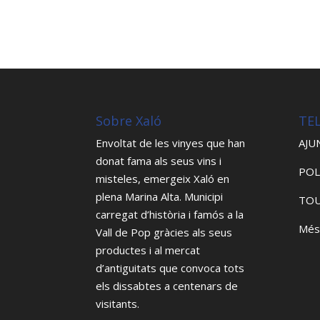
Sobre Xaló
TE
Envoltat de les vinyes que han
AJU
donat fama als seus vins i
POL
misteles, emergeix Xaló en
plena Marina Alta. Municipi
TOU
carregat d’història i famós a la
Més
Vall de Pop gràcies als seus
productes i al mercat
d’antiguitats que convoca tots
els dissabtes a centenars de
visitants.