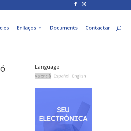
cies
Enllaços
Documents
Contactar
ió
Language:
Valencià
Español
English