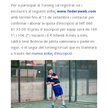
Per a participar al Torneig cal registrar-se i
inscriure’s al següent enllaç
www.federaweb.com
amb termini fins al 15 de setembre i contactar per
confirmar i abonar la quota d’inscripció al telf: 686
81 35 09. El preu d’ inscripció per equip serà de 16€
1ª, i 10€ 2ª i Iniciació i 6 € Infantil. A més a més,
caldrà tenir llicència de pilota valenciana o pàdel en
vigor, o el segur del torneig/circuit que es tramitarà
a través del
mateix enllaç d’inscripció
.