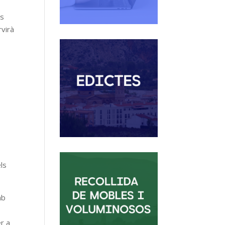
ns
rvirà
ls
mb
er a