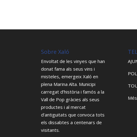
Sobre Xaló
TE
Envoltat de les vinyes que han
AJU
donat fama als seus vins i
POL
misteles, emergeix Xaló en
plena Marina Alta. Municipi
TOU
carregat d’història i famós a la
Més
Vall de Pop gràcies als seus
productes i al mercat
d’antiguitats que convoca tots
els dissabtes a centenars de
visitants.