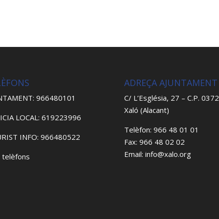
LÈFONS
ADREÇA AJUNTAMENT
NTAMENT: 966480101
C/ L’Església, 27 – C.P. 037
Xaló (Alacant)
ICIA LOCAL: 619223996
Telèfon: 966 48 01 01
RIST INFO: 966480522
Fax: 966 48 02 02
Email: info@xalo.org
 telèfons