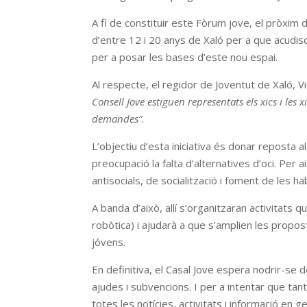
A fi de constituir este Fòrum jove, el pròxim
d’entre 12 i 20 anys de Xaló per a que acudis
per a posar les bases d’este nou espai.
Al respecte, el regidor de Joventut de Xaló, 
Consell Jove estiguen representats els xics i les 
demandes”
.
L’objectiu d’esta iniciativa és donar reposta 
preocupació la falta d’alternatives d’oci. Per
antisocials, de socialització i foment de les hab
A banda d’això, allí s’organitzaran activitats
robòtica) i ajudarà a que s’amplien les propo
jóvens.
En definitiva, el Casal Jove espera nodrir-se 
ajudes i subvencions. I per a intentar que ta
totes les notícies, activitats i informació en 