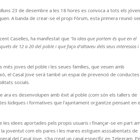
 dilluns 23 de desembre a les 18 hores es convoca a tots els jóve
quen. A banda de crear-se el propi Fòrum, esta primera reunió se
Vicent Caselles, ha manifestat que
“la idea que portem és que en el
xiquets de 12 a 20 del poble i que faça d’altaveu dels seus interessos i
als més joves del poble i les seues famílies, que veuen amb
 això, el Casal Jove serà també un espai de prevenció de conductes
ilitats socials.
 que ara es desenvolupen amb èxit al poble (com són els tallers de
stes lúdiques i formatives que l’ajuntament organitze pensant en e
de les idees aportades pels propis usuaris i finançar-se en part a
nt la joventut com els pares i les mares estiguen asssabentats de
general del Casal Jove, s’ha creat un canal específic en Telegram. P