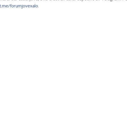
/t.me/forumjovexalo
.