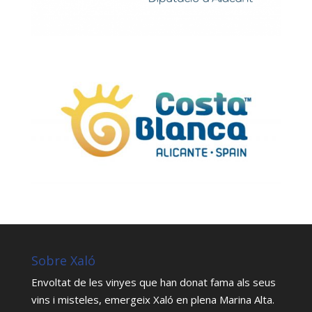
Sobre Xaló
Envoltat de les vinyes que han donat fama als seus
vins i misteles, emergeix Xaló en plena Marina Alta.