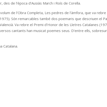
dir, des de l’època d’Ausiàs March i Roís de Corella.
n volum de l’Obra Completa, Les pedres de l’àmfora, que va rebre 
Or (1975). Són remarcables també dos poemaris que descriuen el Pa
s Valencià. Va rebre el Premi d’Honor de les Lletres Catalanes (197
Diversos cantants han musicat poemes seus. D’entre ells, sobresur
ua Catalana.