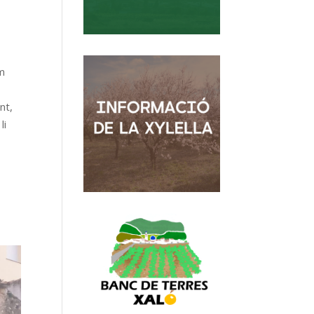
om
nt,
li