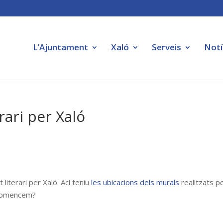
L’Ajuntament
Xaló
Serveis
Notí
rari per Xaló
literari per Xaló. Ací teniu
les ubicacions dels murals
realitzats p
. Comencem?