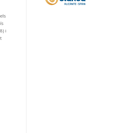
els
ís
8) i
t