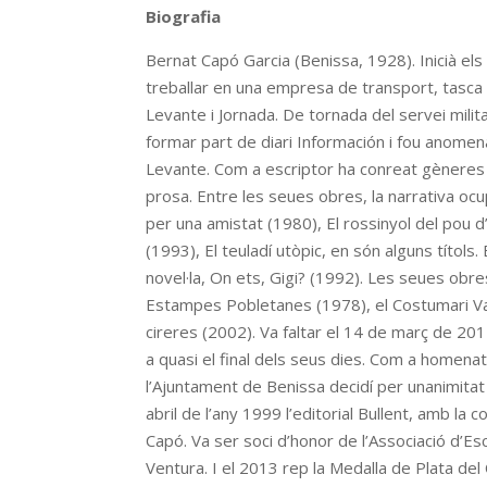
Biografia
Bernat Capó Garcia (Benissa, 1928). Inicià el
treballar en una empresa de transport, tasca 
Levante i Jornada. De tornada del servei milit
formar part de diari Información i fou anomena
Levante. Com a escriptor ha conreat gèneres
prosa. Entre les seues obres, la narrativa oc
per una amistat (1980), El rossinyol del pou d’a
(1993), El teuladí utòpic, en són alguns títols
novel·la, On ets, Gigi? (1992). Les seues obres
Estampes Pobletanes (1978), el Costumari Vale
cireres (2002). Va faltar el 14 de març de 2017
a quasi el final dels seus dies. Com a homenatg
l’Ajuntament de Benissa decidí per unanimitat
abril de l’any 1999 l’editorial Bullent, amb la
Capó. Va ser soci d’honor de l’Associació d’Es
Ventura. I el 2013 rep la Medalla de Plata del 