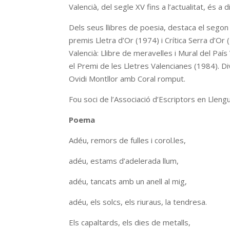
Valencià, del segle XV fins a l’actualitat, és a 
Dels seus llibres de poesia, destaca el sego
premis Lletra d’Or (1974) i Crítica Serra d’
Valencià: Llibre de meravelles i Mural del Paí
el Premi de les Lletres Valencianes (1984). 
Ovidi Montllor amb Coral romput.
Fou soci de l’Associació d’Escriptors en Lleng
Poema
Adéu, remors de fulles i corol.les,
adéu, estams d’adelerada llum,
adéu, tancats amb un anell al mig,
adéu, els solcs, els riuraus, la tendresa.
Els capaltards, els dies de metalls,