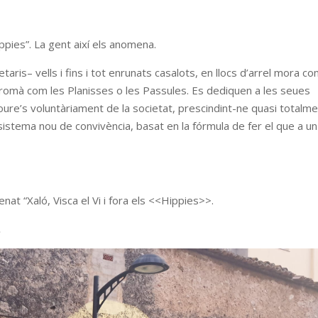
ppies”. La gent així els anomena.
aris– vells i fins i tot enrunats casalots, en llocs d’arrel mora c
n romà com les Planisses o les Passules. Es dediquen a les seues
oure’s voluntàriament de la societat, prescindint-ne quasi totalme
sistema nou de convivència, basat en la fórmula de fer el que a un 
enat “Xaló, Visca el Vi i fora els <<Hippies>>.
.