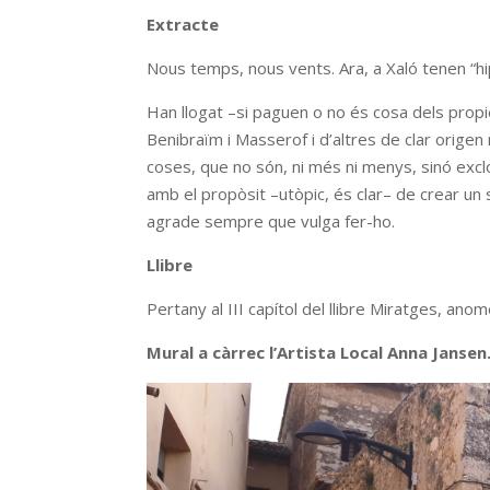
Extracte
Nous temps, nous vents. Ara, a Xaló tenen “hi
Han llogat –si paguen o no és cosa dels propiet
Benibraïm i Masserof i d’altres de clar orige
coses, que no són, ni més ni menys, sinó excl
amb el propòsit –utòpic, és clar– de crear un 
agrade sempre que vulga fer-ho.
Llibre
Pertany al III capítol del llibre Miratges, anom
Mural a càrrec l’Artista Local Anna Jansen