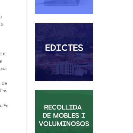
a
is
iem
i
’una
a de
fins
ó. En