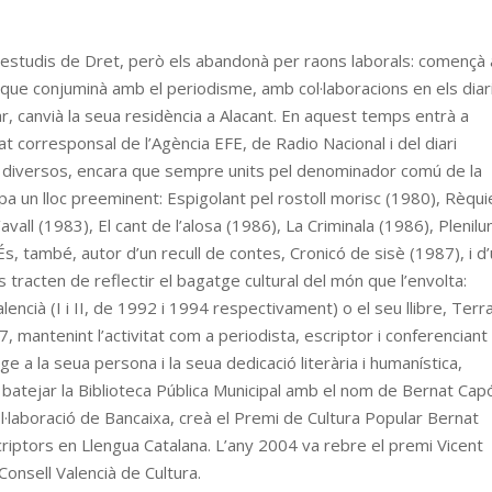
s estudis de Dret, però els abandonà per raons laborals: començà 
que conjuminà amb el periodisme, amb col·laboracions en els diar
ar, canvià la seua residència a Alacant. En aquest temps entrà a
t corresponsal de l’Agència EFE, de Radio Nacional i del diari
 diversos, encara que sempre units pel denominador comú de la
upa un lloc preeminent: Espigolant pel rostoll morisc (1980), Rèqu
vall (1983), El cant de l’alosa (1986), La Criminala (1986), Plenilun
. És, també, autor d’un recull de contes, Cronicó de sisè (1987), i d
 tracten de reflectir el bagatge cultural del món que l’envolta:
ncià (I i II, de 1992 i 1994 respectivament) o el seu llibre, Terr
, mantenint l’activitat com a periodista, escriptor i conferenciant 
e a la seua persona i la seua dedicació literària i humanística,
 batejar la Biblioteca Pública Municipal amb el nom de Bernat Cap
 col·laboració de Bancaixa, creà el Premi de Cultura Popular Bernat
criptors en Llengua Catalana. L’any 2004 va rebre el premi Vicent
Consell Valencià de Cultura.