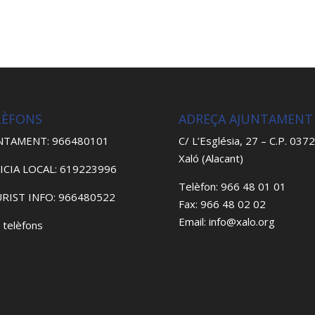
LÈFONS
ADREÇA AJUNTAMENT
NTAMENT: 966480101
C/ L’Església, 27 – C.P. 037
Xaló (Alacant)
ICIA LOCAL: 619223996
Telèfon: 966 48 01 01
RIST INFO: 966480522
Fax: 966 48 02 02
Email: info@xalo.org
 telèfons