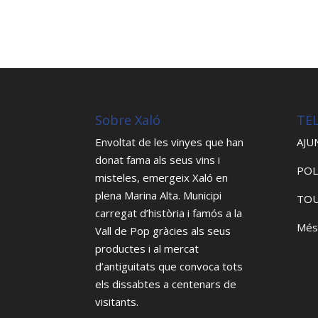
Sobre Xaló
TE
Envoltat de les vinyes que han
AJU
donat fama als seus vins i
POL
misteles, emergeix Xaló en
plena Marina Alta. Municipi
TOU
carregat d’història i famós a la
Més
Vall de Pop gràcies als seus
productes i al mercat
d’antiguitats que convoca tots
els dissabtes a centenars de
visitants.