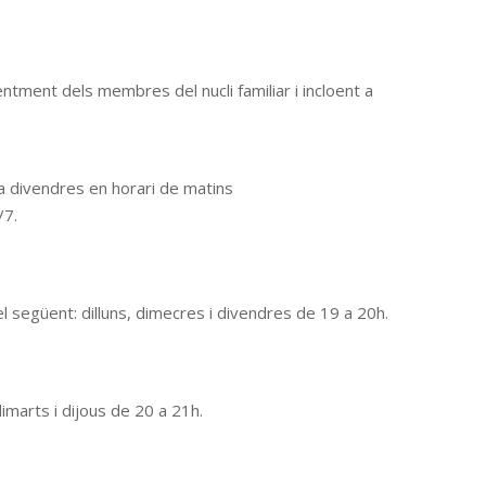
ment dels membres del nucli familiar i incloent a
 a divendres en horari de matins
/7.
el següent: dilluns, dimecres i divendres de 19 a 20h.
imarts i dijous de 20 a 21h.