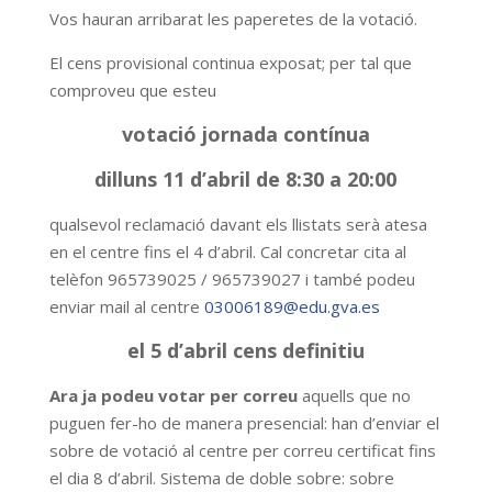
Vos hauran arribarat les paperetes de la votació.
El cens provisional continua exposat; per tal que
comproveu que esteu
votació jornada contínua
dilluns 11 d’abril de 8:30 a 20:00
qualsevol reclamació davant els llistats serà atesa
en el centre fins el 4 d’abril. Cal concretar cita al
telèfon 965739025 / 965739027 i també podeu
enviar mail al centre
03006189@edu.gva.es
el 5 d’abril cens definitiu
Ara ja podeu votar per correu
aquells que no
puguen fer-ho de manera presencial: han d’enviar el
sobre de votació al centre per correu certificat fins
el dia 8 d’abril. Sistema de doble sobre: sobre