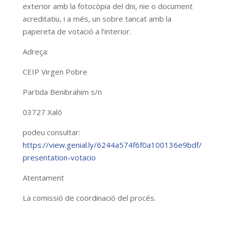
exterior amb la fotocòpia del dni, nie o document
acreditatiu, i a més, un sobre tancat amb la
papereta de votació a l’interior.
Adreça:
CEIP Virgen Pobre
Partida Benibrahim s/n
03727 Xaló
podeu consultar:
https://view.genial.ly/6244a574f6f0a100136e9bdf/
presentation-votacio
Atentament
La comissió de coordinació del procés.