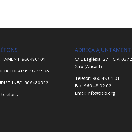
LÈFONS
ADREÇA AJUNTAMENT
NTAMENT: 966480101
C/ L’Església, 27 – C.P. 037
Xaló (Alacant)
ICIA LOCAL: 619223996
Telèfon: 966 48 01 01
RIST INFO: 966480522
Fax: 966 48 02 02
Email: info@xalo.org
 telèfons