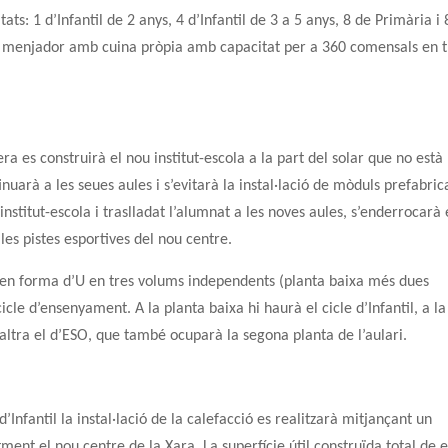
ats: 1 d’Infantil de 2 anys, 4 d’Infantil de 3 a 5 anys, 8 de Primària i 
n menjador amb cuina pròpia amb capacitat per a 360 comensals en t
ra es construirà el nou institut-escola a la part del solar que no està
arà a les seues aules i s’evitarà la instal·lació de mòduls prefabric
’institut-escola i traslladat l’alumnat a les noves aules, s’enderrocarà 
 les pistes esportives del nou centre.
larà en forma d’U en tres volums independents (planta baixa més dues
icle d’ensenyament. A la planta baixa hi haurà el cicle d’Infantil, a la
’altra el d’ESO, que també ocuparà la segona planta de l’aulari.
 d’Infantil la instal·lació de la calefacció es realitzarà mitjançant un
tment el nou centre de la Xara. La superfície útil construïda total de e