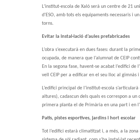
L’institut-escola de Xaló serà un centre de 21 unit
d’ESO, amb tots els equipaments necessaris i u
torns.
Evitar la instal·lació d’aules prefabricades
L’obra s’executarà en dues fases: durant la prime
ocupada, de manera que l’alumnat de CEIP continu
En la segona fase, havent-se acabat l’edifici de l
vell CEIP per a edificar en el seu lloc al gimnàs i
L’edifici principal de l’institut-escola s’articu
altures), cadascun dels quals es correspon a un c
primera planta el de Primària en una part i en l
Patis, pistes esportives, jardins i hort escolar
Tot l’edifici estarà climatitzat i, a més, a la zona
sistema de sòl radiant, com s’ha instal·lat recen