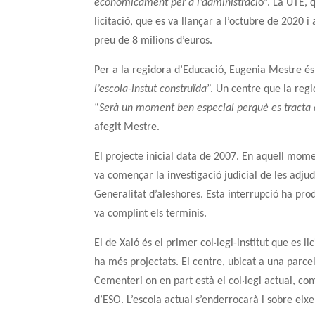
econòmicament per a l’administraci
ó”. La UTE, 
licitació, que es va llançar a l’octubre de 2020 i
preu de 8 milions d’euros.
Per a la regidora d’Educació, Eugenia Mestre és
l’escola-instut construïda
”. Un centre que la reg
“
Serà un moment ben especial perquè es tracta d
afegit Mestre.
El projecte inicial data de 2007. En aquell mo
va començar la investigació judicial de les adju
Generalitat d’aleshores. Esta interrupció ha prod
va complint els terminis.
El de Xaló és el primer col·legi-institut que es l
ha més projectats. El centre, ubicat a una parcel
Cementeri on en part està el col·legi actual, co
d’ESO. L’escola actual s’enderrocarà i sobre eixe