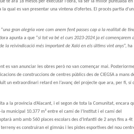
que té ara 18 mesos per executar l’obra, va ser la millor puntuada en
 a la qual es van presentar una vintena d’ofertes. El procés partia d’un
 “
una gran alegria vore com anem fent passes cap a la realitat de tin
idora apunta a que “
si tot va bé el curs 2023-2024 ja el començarem a
e la reivindicació més important de Xaló en els últims vint anys
”, ha
ment es van anunciar les obres però no van començar mai. Posteriorm
dicacions de construccions de centres públics des de CIEGSA a mans d
uït un extraordinari retard en l’avanç del projecte que ara, per fi, sí
icita a la província d’Alacant, i el segon de tota la Comunitat, encara q
·la municipal 10.377 m² entre el camí de l’Institut i el camí del
mptarà amb amb 560 places escolars des d’Infantil de 2 anys fins a 4t
 terreny es construiran el gimnàs i les pistes esportives del nou centr