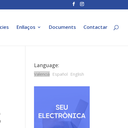
cies
Enllaços
Documents
Contactar
Language:
Valencià
Español
English
a
a