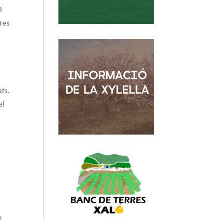
8
res
ats.
el
l