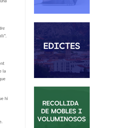
 una
dre
llí
”.
ent
e la
 que
ue hi
e.