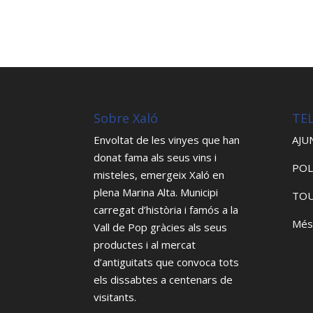
Sobre Xaló
TE
Envoltat de les vinyes que han
AJU
donat fama als seus vins i
POL
misteles, emergeix Xaló en
plena Marina Alta. Municipi
TOU
carregat d’història i famós a la
Més
Vall de Pop gràcies als seus
productes i al mercat
d’antiguitats que convoca tots
els dissabtes a centenars de
visitants.