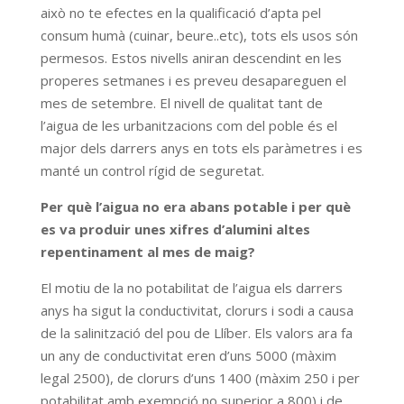
això no te efectes en la qualificació d’apta pel
consum humà (cuinar, beure..etc), tots els usos són
permesos. Estos nivells aniran descendint en les
properes setmanes i es preveu desapareguen el
mes de setembre. El nivell de qualitat tant de
l’aigua de les urbanitzacions com del poble és el
major dels darrers anys en tots els paràmetres i es
manté un control rígid de seguretat.
Per què l’aigua no era abans potable i per què
es va produir unes xifres d’alumini altes
repentinament al mes de maig?
El motiu de la no potabilitat de l’aigua els darrers
anys ha sigut la conductivitat, clorurs i sodi a causa
de la salinització del pou de Llíber. Els valors ara fa
un any de conductivitat eren d’uns 5000 (màxim
legal 2500), de clorurs d’uns 1400 (màxim 250 i per
potabilitat amb exempció no superior a 800) i de