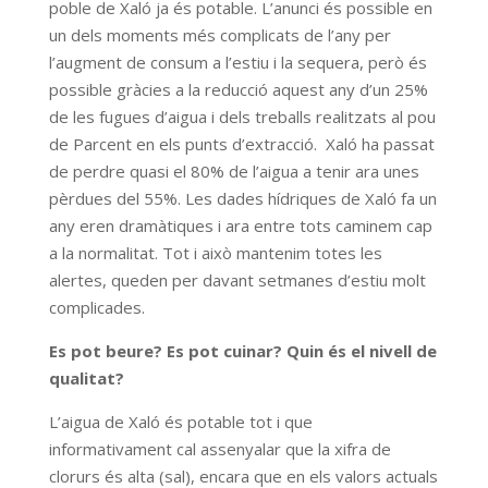
poble de Xaló ja és potable. L’anunci és possible en
un dels moments més complicats de l’any per
l’augment de consum a l’estiu i la sequera, però és
possible gràcies a la reducció aquest any d’un 25%
de les fugues d’aigua i dels treballs realitzats al pou
de Parcent en els punts d’extracció. Xaló ha passat
de perdre quasi el 80% de l’aigua a tenir ara unes
pèrdues del 55%. Les dades hídriques de Xaló fa un
any eren dramàtiques i ara entre tots caminem cap
a la normalitat. Tot i això mantenim totes les
alertes, queden per davant setmanes d’estiu molt
complicades.
Es pot beure? Es pot cuinar? Quin és el nivell de
qualitat?
L’aigua de Xaló és potable tot i que
informativament cal assenyalar que la xifra de
clorurs és alta (sal), encara que en els valors actuals