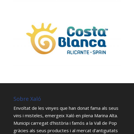
Sobre Xaló
Envoltat de les vinyes que han donat fama als seus
vins i misteles, emergeix Xaló en plena Marina Alta.
Municipi carregat d’història i famós a la Vall de Pop
gràcies als seus productes i al mercat d’antiguitats