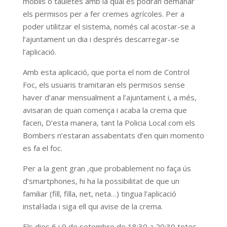
mòbils o tauletes amb la qual es podran demanar
els permisos per a fer cremes agrícoles. Per a
poder utilitzar el sistema, només cal acostar-se a
l’ajuntament un dia i després descarregar-se
l’aplicació.
Amb esta aplicació, que porta el nom de Control
Foc, els usuaris tramitaran els permisos sense
haver d’anar mensualment a l’ajuntament i, a més,
avisaran de quan comença i acaba la crema que
facen, D’esta manera, tant la Policia Local com els
Bombers n’estaran assabentats d’en quin momento
es fa el foc.
Per a la gent gran ,que probablement no faça ús
d’smartphones, hi ha la possibilitat de que un
familiar (fill, filla, net, neta…) tingua l’aplicació
instal·lada i siga ell qui avise de la crema.
Els dies 6 i 9 de setembre de 18:30 a 20:30 totes