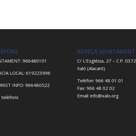
LÈFONS
ADREÇA AJUNTAMENT
NTAMENT: 966480101
C/ L’Església, 27 – C.P. 037
Xaló (Alacant)
ICIA LOCAL: 619223996
Telèfon: 966 48 01 01
RIST INFO: 966480522
Fax: 966 48 02 02
Email: info@xalo.org
 telèfons