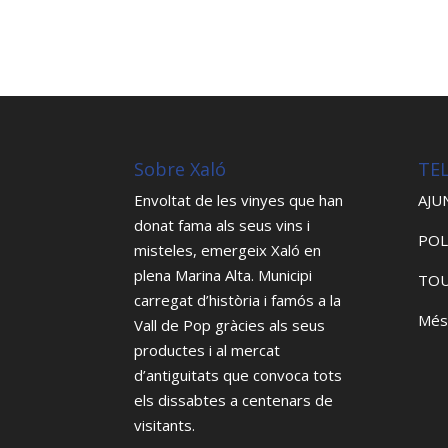
Sobre Xaló
TE
Envoltat de les vinyes que han
AJU
donat fama als seus vins i
POL
misteles, emergeix Xaló en
plena Marina Alta. Municipi
TOU
carregat d’història i famós a la
Més
Vall de Pop gràcies als seus
productes i al mercat
d’antiguitats que convoca tots
els dissabtes a centenars de
visitants.