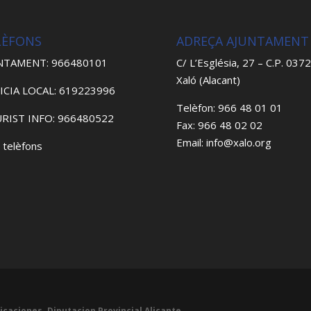
LÈFONS
ADREÇA AJUNTAMENT
NTAMENT: 966480101
C/ L’Església, 27 – C.P. 037
Xaló (Alacant)
ICIA LOCAL: 619223996
Telèfon: 966 48 01 01
RIST INFO: 966480522
Fax: 966 48 02 02
Email: info@xalo.org
 telèfons
icaciones. Diputacion Provincial Alicante