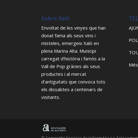
Sobre Xaló
TE
Envoltat de les vinyes que han
AJU
donat fama als seus vins i
POL
misteles, emergeix Xaló en
plena Marina Alta. Municipi
TOU
carregat d’història i famós a la
Més
Vall de Pop gràcies als seus
productes i al mercat
d’antiguitats que convoca tots
els dissabtes a centenars de
visitants.
© Copyright Servicio de Informática y Telecomun