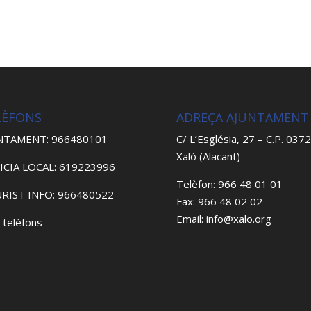
LÈFONS
ADREÇA AJUNTAMENT
NTAMENT: 966480101
C/ L’Església, 27 – C.P. 037
Xaló (Alacant)
ICIA LOCAL: 619223996
Telèfon: 966 48 01 01
RIST INFO: 966480522
Fax: 966 48 02 02
Email: info@xalo.org
 telèfons