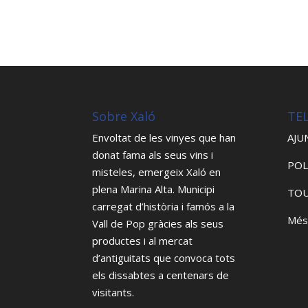
Sobre Xaló
TE
Envoltat de les vinyes que han
AJU
donat fama als seus vins i
POL
misteles, emergeix Xaló en
plena Marina Alta. Municipi
TOU
carregat d’història i famós a la
Més
Vall de Pop gràcies als seus
productes i al mercat
d’antiguitats que convoca tots
els dissabtes a centenars de
visitants.