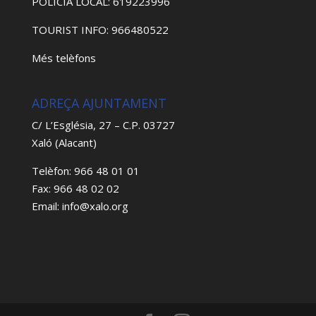
POLICIA LOCAL: 619223996
TOURIST INFO: 966480522
Més telèfons
ADREÇA AJUNTAMENT
C/ L’Església, 27 – C.P. 03727
Xaló (Alacant)
Telèfon: 966 48 01 01
Fax: 966 48 02 02
Email: info@xalo.org