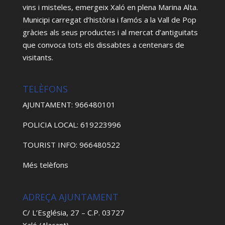
vins i misteles, emergeix Xaló en plena Marina Alta.
Municipi carregat d’història i famós a la Vall de Pop
gràcies als seus productes i al mercat d’antiguitats
que convoca tots els dissabtes a centenars de
visitants.
TELÈFONS
AJUNTAMENT: 966480101
POLICIA LOCAL: 619223996
TOURIST INFO: 966480522
Més telèfons
ADREÇA AJUNTAMENT
C/ L’Església, 27 – C.P. 03727
Xaló (Alacant)