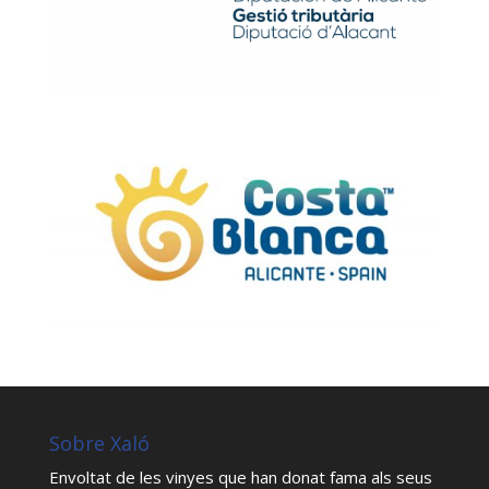
Sobre Xaló
Envoltat de les vinyes que han donat fama als seus