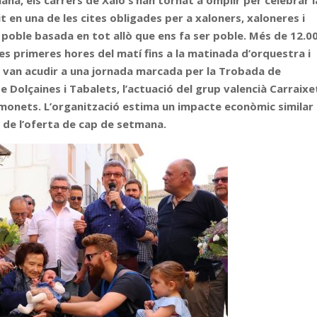
na, els carrers de Xaló s’han tornat a omplir per celebrar l
it en una de les cites obligades per a xaloners, xaloneres i
l poble basada en tot allò que ens fa ser poble. Més de 12.0
es primeres hores del matí fins a la matinada d’orquestra i
 van acudir a una jornada marcada per la Trobada de
 Dolçaines i Tabalets, l’actuació del grup valencià Carraixe
amonets. L’organització estima un impacte econòmic similar 
ó de l’oferta de cap de setmana.