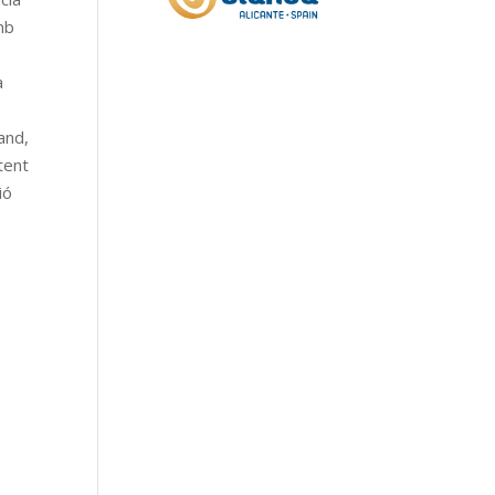
amb
a
Band,
tent
ió