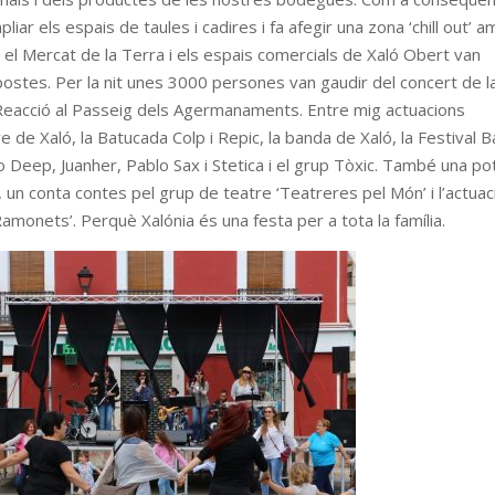
pliar els espais de taules i cadires i fa afegir una zona ‘chill out’ 
 el Mercat de la Terra i els espais comercials de Xaló Obert van
ostes. Per la nit unes 3000 persones van gaudir del concert de l
 Reacció al Passeig dels Agermanaments. Entre mig actuacions
ve de Xaló, la Batucada Colp i Repic, la banda de Xaló, la Festival 
o Deep, Juanher, Pablo Sax i Stetica i el grup Tòxic. També una po
, un conta contes pel grup de teatre ‘Teatreres pel Món’ i l’actuac
Ramonets’. Perquè Xalónia és una festa per a tota la família.