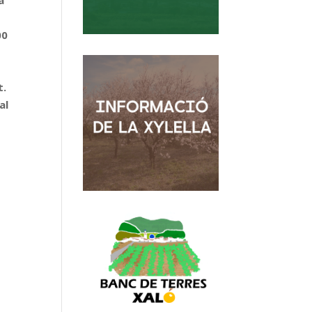
a
00
t.
al