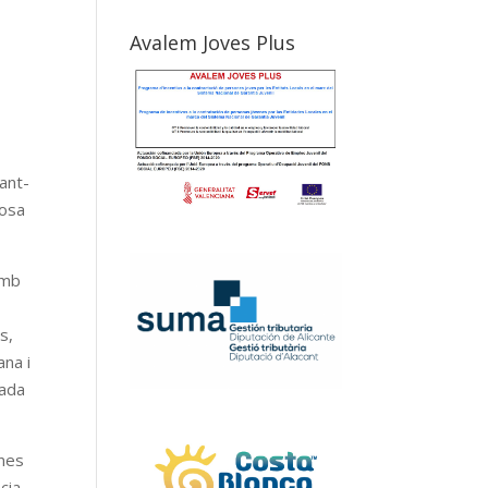
Avalem Joves Plus
dant-
posa
amb
s,
ana i
uada
ones
cia