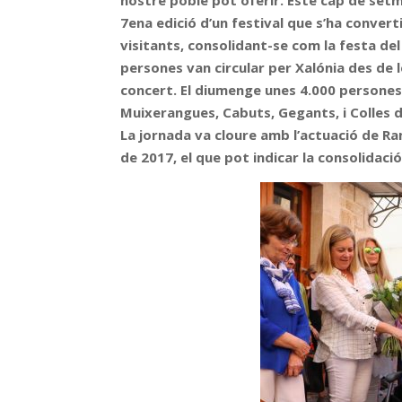
nostre poble pot oferir. Este cap de setma
7ena edició d’un festival que s’ha convert
visitants, consolidant-se com la festa de
persones van circular per Xalónia des de l
concert. El diumenge unes 4.000 persones
Muixerangues, Cabuts, Gegants, i Colles de
La jornada va cloure amb l’actuació de R
de 2017, el que pot indicar la consolidaci