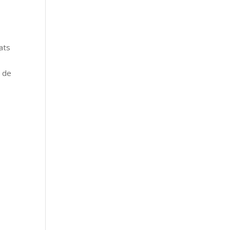
ats
,
s de
a