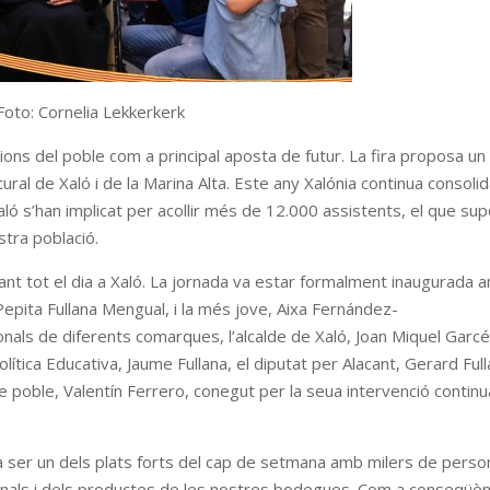
Foto: Cornelia Lekkerkerk
cions del poble com a principal aposta de futur. La fira proposa un
tural de Xaló i de la Marina Alta. Este any Xalónia continua consoli
aló s’han implicat per acollir més de 12.000 assistents, el que su
tra població.
nt tot el dia a Xaló. La jornada va estar formalment inaugurada 
epita Fullana Mengual, i la més jove, Aixa Fernández-
als de diferents comarques, l’alcalde de Xaló, Joan Miquel Garcé
olítica Educativa, Jaume Fullana, el diputat per Alacant, Gerard Full
 poble, Valentín Ferrero, conegut per la seua intervenció contin
va ser un dels plats forts del cap de setmana amb milers de pers
onals i dels productes de les nostres bodegues. Com a conseqüèn