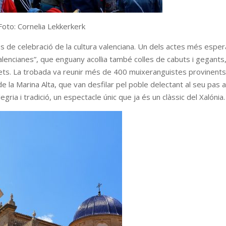
Foto: Cornelia Lekkerkerk
es de celebració de la cultura valenciana. Un dels actes més esper
lencianes”, que enguany acollia també colles de cabuts i gegants
lets. La trobada va reunir més de 400 muixeranguistes provinent
de la Marina Alta, que van desfilar pel poble delectant al seu pas 
legria i tradició, un espectacle únic que ja és un clàssic del Xalónia.