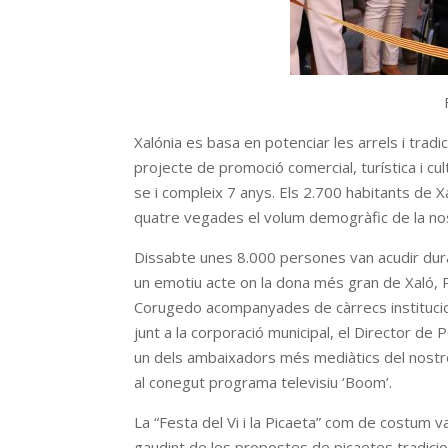
Xalónia es basa en potenciar les arrels i tradi
projecte de promoció comercial, turística i cul
se i compleix 7 anys. Els 2.700 habitants de X
quatre vegades el volum demogràfic de la nos
Dissabte unes 8.000 persones van acudir dura
un emotiu acte on la dona més gran de Xaló, P
Corugedo acompanyades de càrrecs institucion
junt a la corporació municipal, el Director de P
un dels ambaixadors més mediàtics del nostre
al conegut programa televisiu ‘Boom’.
La “Festa del Vi i la Picaeta” com de costum 
gaudint de les propostes de picaetes tradici