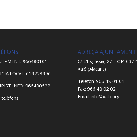
LÈFONS
ADREÇA AJUNTAMENT
NTAMENT: 966480101
C/ L’Església, 27 – C.P. 037
Xaló (Alacant)
ICIA LOCAL: 619223996
Telèfon: 966 48 01 01
RIST INFO: 966480522
Fax: 966 48 02 02
Email: info@xalo.org
 telèfons