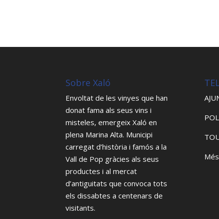
Sobre Xaló
TE
Envoltat de les vinyes que han
AJU
donat fama als seus vins i
POL
misteles, emergeix Xaló en
plena Marina Alta. Municipi
TOU
carregat d’història i famós a la
Més
Vall de Pop gràcies als seus
productes i al mercat
d’antiguitats que convoca tots
els dissabtes a centenars de
visitants.