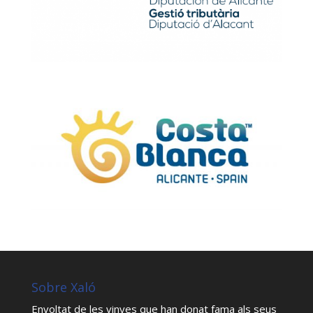
Sobre Xaló
Envoltat de les vinyes que han donat fama als seus