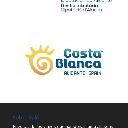
Sobre Xaló
Envoltat de les vinyes que han donat fama als seus