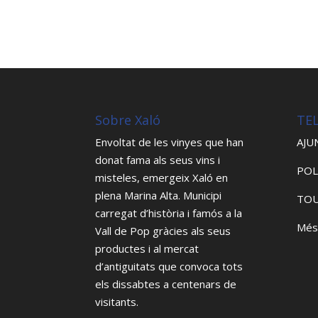
Sobre Xaló
TE
Envoltat de les vinyes que han
AJU
donat fama als seus vins i
POL
misteles, emergeix Xaló en
plena Marina Alta. Municipi
TOU
carregat d’història i famós a la
Més
Vall de Pop gràcies als seus
productes i al mercat
d’antiguitats que convoca tots
els dissabtes a centenars de
visitants.