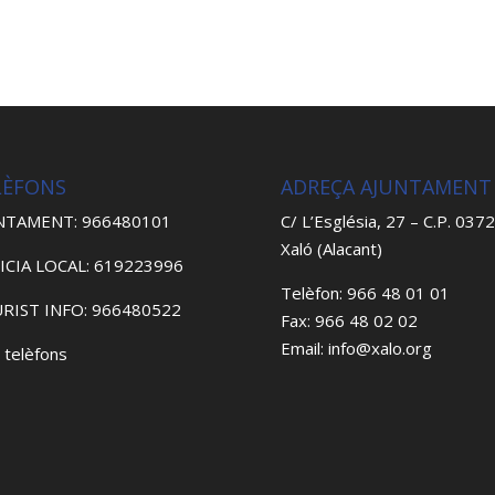
LÈFONS
ADREÇA AJUNTAMENT
NTAMENT: 966480101
C/ L’Església, 27 – C.P. 037
Xaló (Alacant)
ICIA LOCAL: 619223996
Telèfon: 966 48 01 01
RIST INFO: 966480522
Fax: 966 48 02 02
Email: info@xalo.org
 telèfons