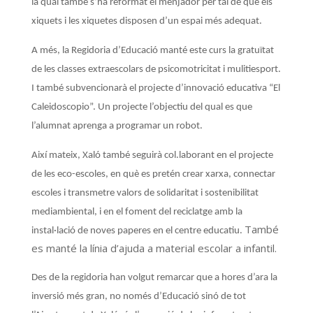
la qual també s’ha reformat el menjador per tal de que els
xiquets i les xiquetes disposen d’un espai més adequat.
A més, la Regidoria d’Educació manté este curs la gratuïtat
de les classes extraescolars de psicomotricitat i mulitiesport.
I també subvencionarà el projecte d’innovació educativa “El
Caleidoscopio”. Un projecte l’objectiu del qual es que
l’alumnat aprenga a programar un robot.
Així mateix, Xaló també seguirà col.laborant en el projecte
de les eco-escoles, en què es pretén crear xarxa, connectar
escoles i transmetre valors de solidaritat i sostenibilitat
mediambiental, i en el foment del reciclatge amb la
També
instal·lació de noves paperes en el centre educatiu.
es manté la línia d’ajuda a material escolar a infantil.
Des de la regidoria han volgut remarcar que a hores d’ara la
inversió més gran, no només d’Educació sinó de tot