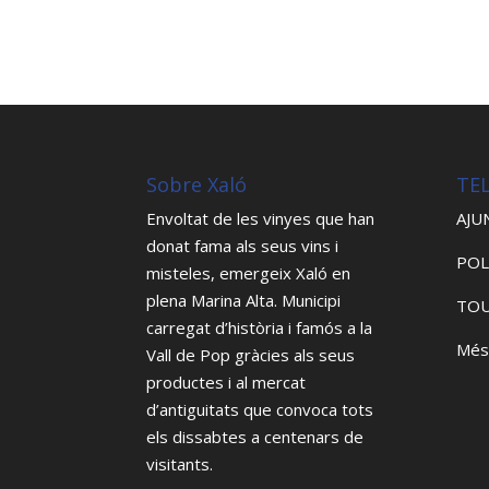
Sobre Xaló
TE
Envoltat de les vinyes que han
AJU
donat fama als seus vins i
POL
misteles, emergeix Xaló en
plena Marina Alta. Municipi
TOU
carregat d’història i famós a la
Més
Vall de Pop gràcies als seus
productes i al mercat
d’antiguitats que convoca tots
els dissabtes a centenars de
visitants.