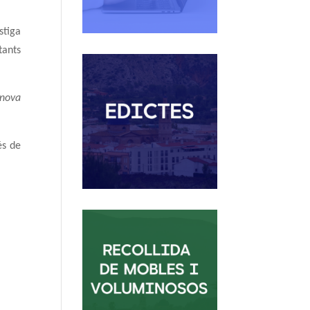
stiga
tants
 nova
és de