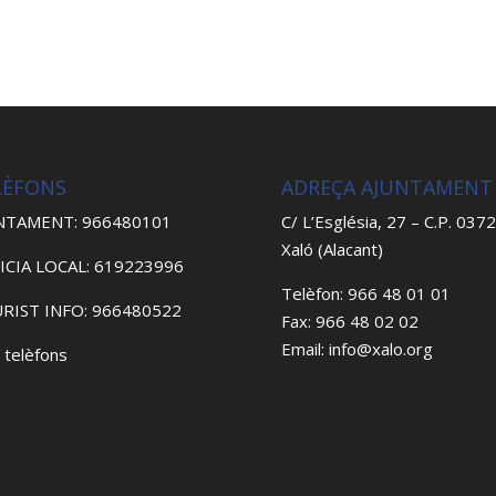
LÈFONS
ADREÇA AJUNTAMENT
NTAMENT: 966480101
C/ L’Església, 27 – C.P. 037
Xaló (Alacant)
ICIA LOCAL: 619223996
Telèfon: 966 48 01 01
RIST INFO: 966480522
Fax: 966 48 02 02
Email: info@xalo.org
 telèfons