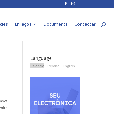
cies
Enllaços
Documents
Contactar
Language:
Valencià
Español
English
 nova
entre