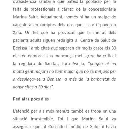
d’assistència sanitària que pateix la població per la
falta de professionals a càrrec de la concessionària
Marina Salut. Actualment, només hi ha un metge de
capçalera en comptes dels dos que li corresponen a
Xaló. Un fet que ha provocat que la meitat dels
pacients adults siguen redirigits al Centre de Salut de
Benissa i amb cites que superen en molts casos els 30
dies de demora. Una mancança molt greu, ha criticat
la regidora de Sanitat, Lara Avellà,
“perquè hi ha
molta gent major i no tant major que no té mitjans per
a desplaçar-se a Benissa; a més de la barbaritat de
donar cites a 30 dies”
.
Pediatra pocs dies
L’atenció per als més menuts també es troba en una
situació insostenible. Tot i que Marina Salut va
assegurar que al Consultori mèdic de Xaló hi havia