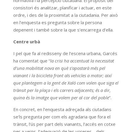
normativa i la percepció ciutadana. El propòsit del
consistori és analitzar, planificar i actuar, en este
ordre, i des de la proximitat a la ciutadania. Per això
en l’enquesta es pregunta sobre la persona
depenent i també sobre la que s’encarrega d’ella.
Centre urbà
I pel que fa al redisseny de l’escena urbana, Garcés
ha comentat que “
la crisi ha accentuat la necessitat
d’una mobilitat nova en què s’apostarà més pel
vianant i la bicicleta front als vehicles a motor; així
que plantegem a la gent de Xaló com volen que siga el
trànsit per la plaça i els carrers adjacents; és a dir,
quina és la imatge que volem per al cor del poble
”.
En concret, en l’enquesta adreçada als ciutadans
se’ls pregunta per com els agradaria que fora el
trànsit, l’ús per part dels vianants, l’accés en cotxe
per a veïns, l’adequació de les voreres… dels