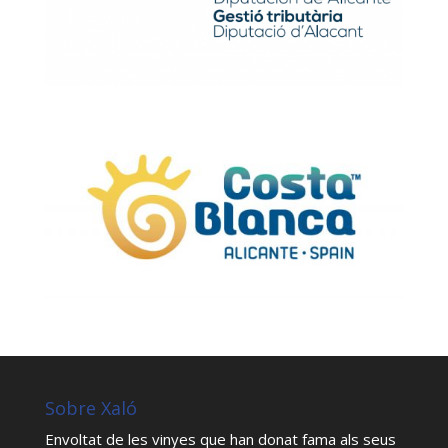
Sobre Xaló
Envoltat de les vinyes que han donat fama als seus