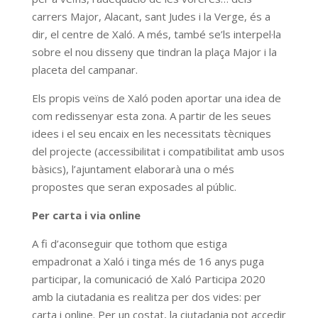
carrers Major, Alacant, sant Judes i la Verge, és a
dir, el centre de Xaló. A més, també se’ls interpel·la
sobre el nou disseny que tindran la plaça Major i la
placeta del campanar.
Els propis veïns de Xaló poden aportar una idea de
com redissenyar esta zona. A partir de les seues
idees i el seu encaix en les necessitats tècniques
del projecte (accessibilitat i compatibilitat amb usos
bàsics), l’ajuntament elaborarà una o més
propostes que seran exposades al públic.
Per carta i via online
A fi d’aconseguir que tothom que estiga
empadronat a Xaló i tinga més de 16 anys puga
participar, la comunicació de Xaló Participa 2020
amb la ciutadania es realitza per dos vides: per
carta i online. Per un costat, la ciutadania pot accedir