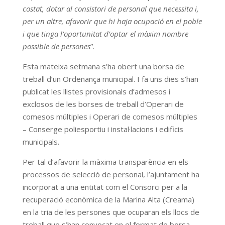
costat, dotar al consistori de personal que necessita i,
per un altre, afavorir que hi haja ocupació en el poble
i que tinga l’oportunitat d’optar el màxim nombre
possible de persones
”.
Esta mateixa setmana s’ha obert una borsa de
treball d’un Ordenança municipal. I fa uns dies s’han
publicat les llistes provisionals d’admesos i
exclosos de les borses de treball d’Operari de
comesos múltiples i Operari de comesos múltiples
– Conserge poliesportiu i instal·lacions i edificis
municipals.
Per tal d’afavorir la màxima transparència en els
processos de selecció de personal, l’ajuntament ha
incorporat a una entitat com el Consorci per a la
recuperació econòmica de la Marina Alta (Creama)
en la tria de les persones que ocuparan els llocs de
treball que s’han convocat en el format de borsa.