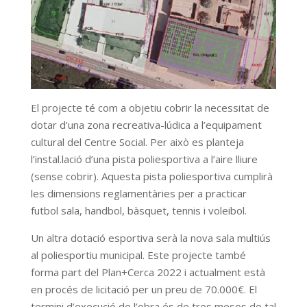
El projecte té com a objetiu cobrir la necessitat de
dotar d’una zona recreativa-lúdica a l’equipament
cultural del Centre Social. Per això es planteja
l’instal.lació d’una pista poliesportiva a l’aire lliure
(sense cobrir). Aquesta pista poliesportiva cumplirà
les dimensions reglamentàries per a practicar
futbol sala, handbol, bàsquet, tennis i voleibol.
Un altra dotació esportiva serà la nova sala multiús
al poliesportiu municipal. Este projecte també
forma part del Plan+Cerca 2022 i actualment està
en procés de licitació per un preu de 70.000€. El
termini d’execució de l’obra és de tres mesos de tal