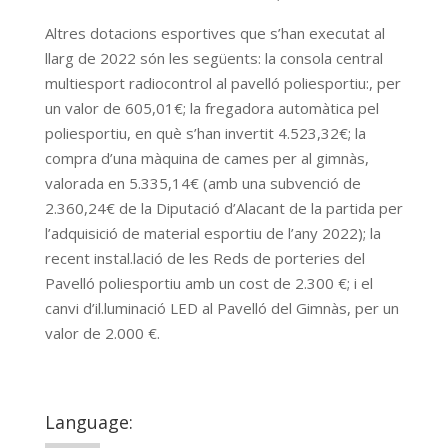
Altres dotacions esportives que s’han executat al
llarg de 2022 són les següents: la consola central
multiesport radiocontrol al pavelló poliesportiu:, per
un valor de 605,01€; la fregadora automàtica pel
poliesportiu, en què s’han invertit 4.523,32€; la
compra d’una màquina de cames per al gimnàs,
valorada en 5.335,14€ (amb una subvenció de
2.360,24€ de la Diputació d’Alacant de la partida per
l’adquisició de material esportiu de l’any 2022); la
recent instal.lació de les Reds de porteries del
Pavelló poliesportiu amb un cost de 2.300 €; i el
canvi d’il.luminació LED al Pavelló del Gimnàs, per un
valor de 2.000 €.
Language: