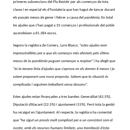
primeres subvencions del Pla Resistir per als comerços de tota
classe i en especial els d’hostaleria que han hagut de tancar durant
els passats mesos de gener i febrer a causa del pandèmia. En total
les ajudes que s’han pagat a 32 comerços i professionals del poble
ascendeixen a 65.384 euros.
Segons la regidora de Comerç, Lore Blasco, “
estes ajudes eren
imprescindibles per a que els comerços més afectats pels últims
mesos de la pandèmia puguen començar a respirar
” i ha afegit que
“
és la tercera línia d’ajudes que s’aprova en els darrers 6 mesos i ja
estem preparant una nova proposta. Sabem que la situació és
complicada i seguirem treballant sense descans
”.
Estes ajudes estan finançades a tres bandes: Generalitat (62,5%),
Diputació d’Alacant (22,5%) i ajuntament (15%). Però tota la gestió
ha recaigut en l’ajuntament. Al respecte, la regidora ha comentat
que “
ha sigut un procés molt complicat per a un consistori com el
nostre, amb els recursos humans limitats; una tramitació d’esta