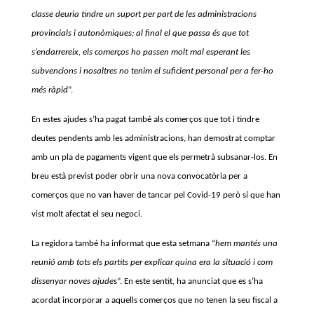
classe deuria tindre un suport per part de les administracions
provincials i autonòmiques; al final el que passa és que tot
s’endarrereix, els comerços ho passen molt mal esperant les
subvencions i nosaltres no tenim el suficient personal per a fer-ho
més ràpid
”.
En estes ajudes s’ha pagat també als comerços que tot i tindre
deutes pendents amb les administracions, han demostrat comptar
amb un pla de pagaments vigent que els permetrà subsanar-los. En
breu està previst poder obrir una nova convocatòria per a
comerços que no van haver de tancar pel Covid-19 però sí que han
vist molt afectat el seu negoci.
La regidora també ha informat que esta setmana “
hem mantés una
reunió amb tots els partits per explicar quina era la situació i com
dissenyar noves ajude
s”. En este sentit, ha anunciat que es s’ha
acordat incorporar a aquells comerços que no tenen la seu fiscal a