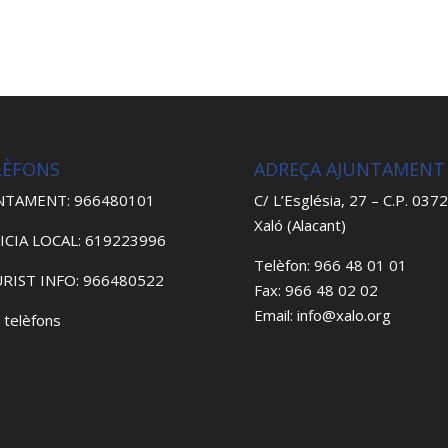
LÈFONS
ADREÇA AJUNTAMENT
NTAMENT: 966480101
C/ L’Església, 27 – C.P. 037
Xaló (Alacant)
ICIA LOCAL: 619223996
Telèfon: 966 48 01 01
RIST INFO: 966480522
Fax: 966 48 02 02
Email: info@xalo.org
 telèfons