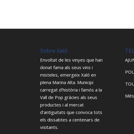
Sobre Xaló
TE
Envoltat de les vinyes que han
AJU
donat fama als seus vins i
POL
misteles, emergeix Xaló en
plena Marina Alta. Municipi
TOU
carregat d’història i famós a la
Més
Vall de Pop gràcies als seus
productes i al mercat
d’antiguitats que convoca tots
els dissabtes a centenars de
visitants.