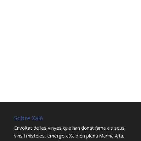
Sobre Xaló
Envoltat de les vinyes que han donat fama als seus
vins i misteles, emergeix Xaló en plena Marina Alta.