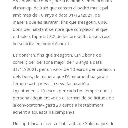
562 bons de comerç per a habitants empadronats
al municipi de Xaló que constin al padró municipal
amb més de 18 anys a data 31/12/2021, de
manera que es lliuraran, fins que s’esgotin, CINC
bons per habitant sempre que compleixin el que
estableix l’apartat 3.2 de les presents bases i així
ho sol·licite en model Annex II.
Es donaran, fins que s’esgotin, CINC bons de
comerç per persona major de 18 anys a data
31/12/2021, per un valor de 10 euros per cadascun
dels bons, de manera que l’Ajuntament pagarà a
l’empresari –prèvia la seva facturació a
l’Ajuntament- 10 euros per cada bo sempre que la
persona adquirient -dins el termini de sol·licituds de
la convocatòria- gasti 20 euros a l’establiment
adherit a aquesta IIa campanya.
Un cop tancat el cens d’habitants de Xaló majors de